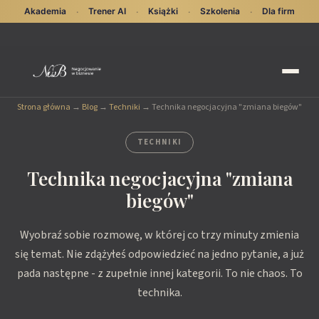
Akademia
Trener AI
Książki
Szkolenia
Dla firm
·
·
·
·
Strona główna
→
Blog
→
Techniki
→
Technika negocjacyjna "zmiana biegów"
TECHNIKI
Technika negocjacyjna "zmiana
biegów"
Wyobraź sobie rozmowę, w której co trzy minuty zmienia
się temat. Nie zdążyłeś odpowiedzieć na jedno pytanie, a już
pada następne - z zupełnie innej kategorii. To nie chaos. To
technika.