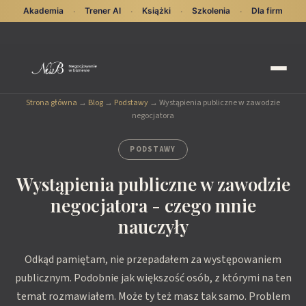
Akademia
Trener AI
Książki
Szkolenia
Dla firm
·
·
·
·
Strona główna
→
Blog
→
Podstawy
→
Wystąpienia publiczne w zawodzie
negocjatora
PODSTAWY
Wystąpienia publiczne w zawodzie
negocjatora - czego mnie
nauczyły
Odkąd pamiętam, nie przepadałem za występowaniem
publicznym. Podobnie jak większość osób, z którymi na ten
temat rozmawiałem. Może ty też masz tak samo. Problem