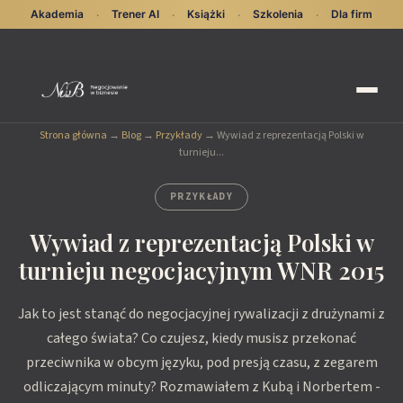
Akademia
Trener AI
Książki
Szkolenia
Dla firm
·
·
·
·
Strona główna
→
Blog
→
Przykłady
→
Wywiad z reprezentacją Polski w
turnieju...
PRZYKŁADY
Wywiad z reprezentacją Polski w
turnieju negocjacyjnym WNR 2015
Jak to jest stanąć do negocjacyjnej rywalizacji z drużynami z
całego świata? Co czujesz, kiedy musisz przekonać
przeciwnika w obcym języku, pod presją czasu, z zegarem
odliczającym minuty? Rozmawiałem z Kubą i Norbertem -