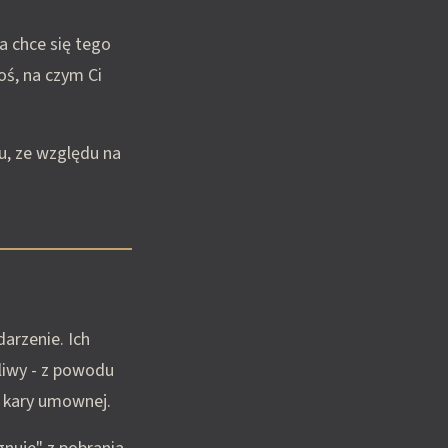
a chce się tego
oś, na czym Ci
u, ze względu na
arzenie. Ich
liwy - z powodu
y kary umownej.