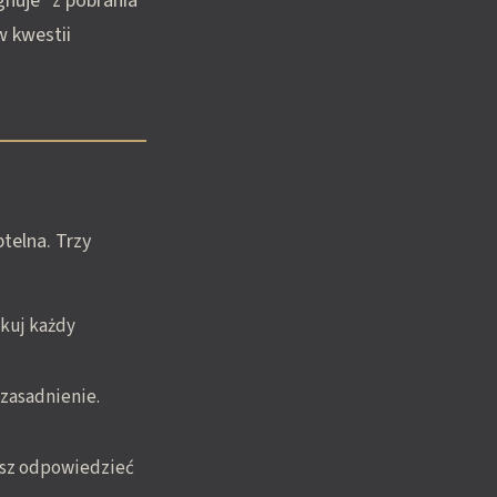
gnuje" z pobrania
w kwestii
telna. Trzy
ikuj każdy
uzasadnienie.
sisz odpowiedzieć