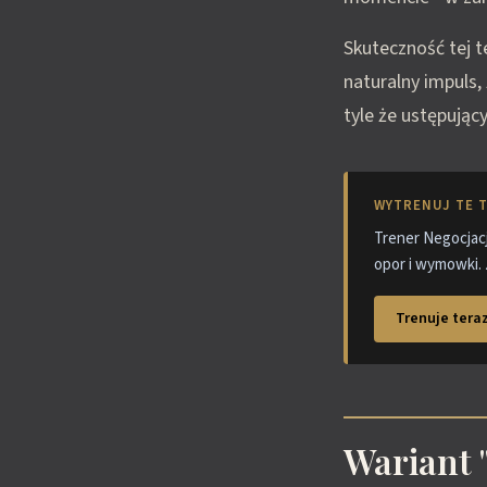
Skuteczność tej t
naturalny impuls
tyle że ustępując
WYTRENUJ TE T
Trener Negocjacj
opor i wymowki. 
Trenuje teraz
Wariant 