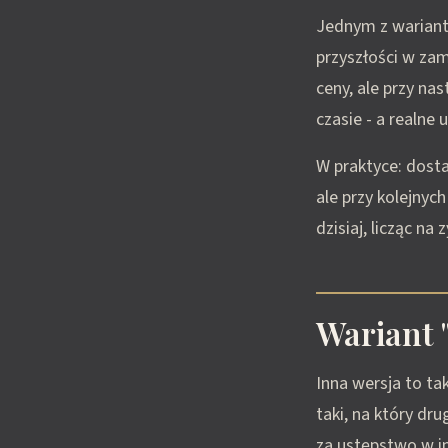
Jednym z wariantó
przyszłości w za
ceny, ale przy n
czasie - a realne 
W praktyce: dost
ale przy kolejnyc
dzisiaj, licząc na
Wariant 
Inna wersja to t
taki, na który dr
za ustępstwo w i