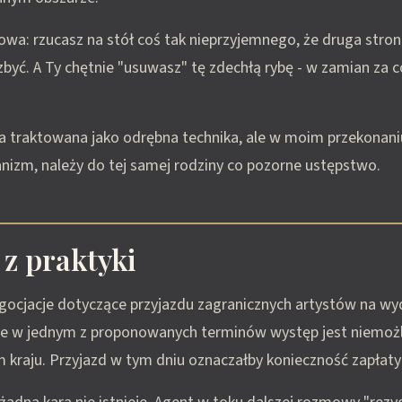
wa: rzucasz na stół coś tak nieprzyjemnego, że druga stron
ozbyć. A Ty chętnie "usuwasz" tę zdechłą rybę - w zamian za c
a traktowana jako odrębna technika, ale w moim przekonani
nizm, należy do tej samej rodziny co pozorne ustępstwo.
 z praktyki
gocjacje dotyczące przyjazdu zagranicznych artystów na wyd
że w jednym z proponowanych terminów występ jest niemoż
 kraju. Przyjazd w tym dniu oznaczałby konieczność zapłat