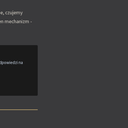
je, czujemy
ten mechanizm -
odpowiedzi na