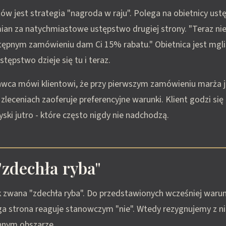
w jest strategia "nagroda w raju". Polega na obietnicy us
mian za natychmiastowe ustępstwo drugiej strony. "Teraz ni
astępnym zamówieniu dam Ci 15% rabatu." Obietnica jest mgl
ustępstwo dzieje się tu i teraz.
awca mówi klientowi, że przy pierwszym zamówieniu marża j
h zleceniach zaoferuje preferencyjne warunki. Klient godzi si
 zyski jutro - które często nigdy nie nadchodzą.
"zdechła ryba"
ak zwana "zdechła ryba". Do przedstawionych wcześniej wa
uga strona reaguje stanowczym "nie". Wtedy rezygnujemy z n
nnym obszarze.