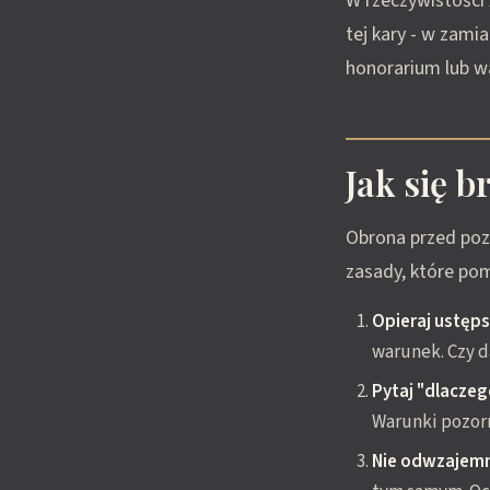
W rzeczywistości 
tej kary - w zami
honorarium lub 
Jak się b
Obrona przed pozo
zasady, które po
Opieraj ustęp
warunek. Czy d
Pytaj "dlaczeg
Warunki pozorn
Nie odwzajemn