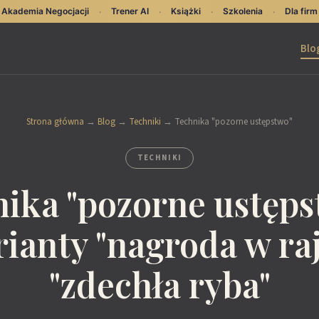
Akademia Negocjacji
Trener AI
Książki
Szkolenia
Dla firm
·
·
·
·
Blo
Strona główna
→
Blog
→
Techniki
→
Technika "pozorne ustępstwo"
TECHNIKI
ika "pozorne ustęps
ianty "nagroda w raj
"zdechła ryba"