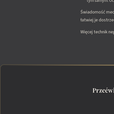
tym samym. Oce
Świadomość mecha
łatwiej je dostrz
Więcej technik ne
Przećwi