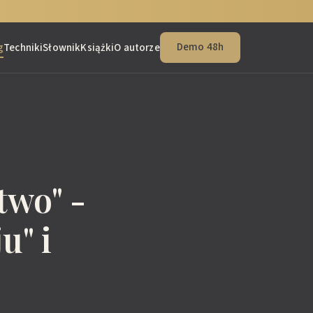
Demo 48h
g
Techniki
Słownik
Książki
O autorze
two" -
u" i