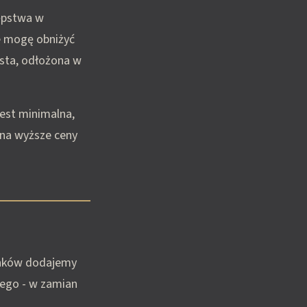
tępstwa w
e mogę obniżyć
ista, odłożona w
est minimalna,
ę na wyższe ceny
runków dodajemy
iego - w zamian