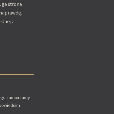
uga strona
y naprawdę.
ednej z
rego zamierzamy
dpowiednim