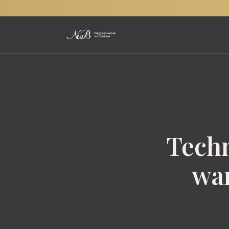
Techn
war