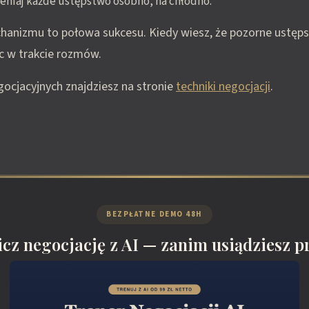
niaj każde ustępstwo osobno, na chłodno.
nizmu to połowa sukcesu. Kiedy wiesz, że pozorne ustępst
ec w trakcie rozmów.
gocjacyjnych znajdziesz na stronie
techniki negocjacji
.
BEZPŁATNE DEMO 48H
cz negocjację z AI — zanim usiądziesz pr