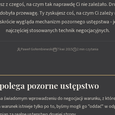
sz z czegoś, na czym tak naprawdę Ci nie zależało. Dr
zdobyła przewagę. Ty zyskujesz coś, na czym Ci zależ
skrócie wygląda mechanizm pozornego ustępstwa - j
najczęściej stosowanych technik negocjacyjnych.
Paweł Gołembiewski
7 kwi 2015
2 min czytania
polega pozorne ustępstwo
na świadomym wprowadzeniu do negocjacji warunku, z któ
 warunek istnieje tylko po to, byśmy mogli go "oddać" w o
ian za realne ustępstwo drugiej strony.