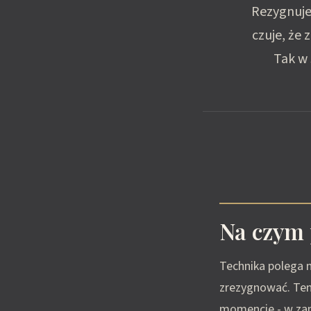
Rezygnuje
czuje, że 
Tak w 
Na czym 
Technika polega 
zrezygnować. Ten
momencie - w zam