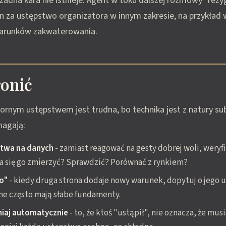
żadna kara nie istnieje. Agent w toku dalszej rozmowy "rezy
an za ustępstwo organizatora w innym zakresie, na przykład 
warunków zakwaterowania.
ronić
rnym ustępstwem jest trudna, bo technika jest z natury sub
magają:
stwa na danych
- zamiast reagować na gesty dobrej woli, weryf
a się go zmierzyć? Sprawdzić? Porównać z rynkiem?
o"
- kiedy druga strona dodaje nowy warunek, dopytuj o jego 
e często mają słabe fundamenty.
iaj automatycznie
- to, że ktoś "ustąpił", nie oznacza, że mu