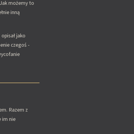
 "Jak możemy to
łnie inną
 opisał jako
enie czegoś -
wycofanie
iem. Razem z
 im nie