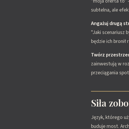
"moja oferta to" 
subtelna, ale efek
Angażuj drugą st
"Jaki scenariusz 
będzie ich bronił
Twórz przestrze
zainwestują w ro
przeciągania spot
Siła zob
Język, którego uż
buduje most. Arch