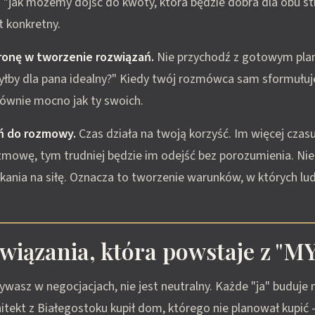
- "jak możemy dojść do kwoty, która będzie dobra dla obu str
t konkretny.
ronę w tworzenie rozwiązań.
Nie przychodź z gotowym plan
byłby dla pana idealny?" Kiedy twój rozmówca sam sformułuj
 równie mocno jak ty swoich.
ń do rozmowy.
Czas działa na twoją korzyść. Im więcej czasu
zmowę, tym trudniej będzie im odejść bez porozumienia. Nie
kania na siłę. Oznacza to tworzenie warunków, w których lud
owiązania, która powstaje z "M
ywasz w negocjacjach, nie jest neutralny. Każde "ja" buduje
itekt z Białegostoku kupił dom, którego nie planował kupić -