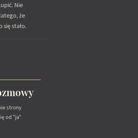
upić. Nie
latego, że
 się stało.
rozmowy
wie strony
ię od "ja"