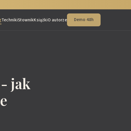
Demo 48h
g
Techniki
Słownik
Książki
O autorze
- jak
je