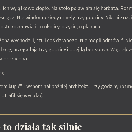
ęli ich wyjątkowo ciepło. Na stole pojawiała się herbata. Ro
sująca. Nie wiadomo kiedy minęły trzy godziny. Nikt nie nacis
stu rozmawiali - o okolicy, o życiu, o planach.
 żoną wychodzili, czuli coś dziwnego. Nie mogli odmówić. Nie 
rbatę, przegadają trzy godziny i odejdą bez słowa. Więc złoż
ła odrzucona.
jęli.
łem kupić" - wspominał później architekt. Trzy godziny roz
 potrafił się wycofać.
to działa tak silnie