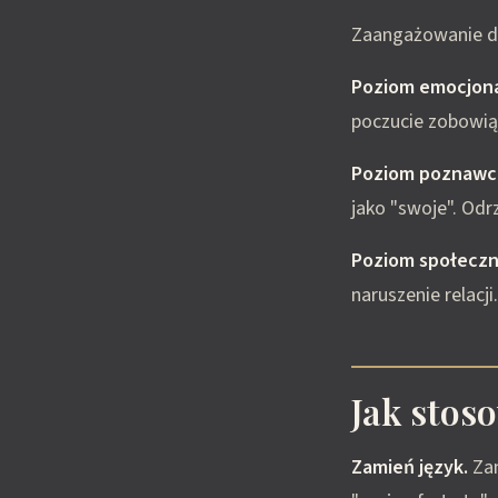
Zaangażowanie dz
Poziom emocjona
poczucie zobowiąz
Poziom poznawc
jako "swoje". Odr
Poziom społeczn
naruszenie relacji
Jak stos
Zamień język.
Zam