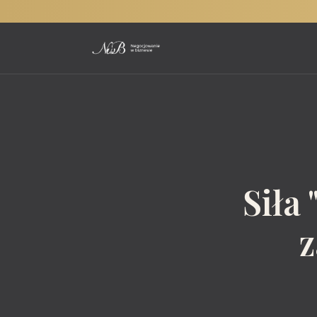
Siła
z