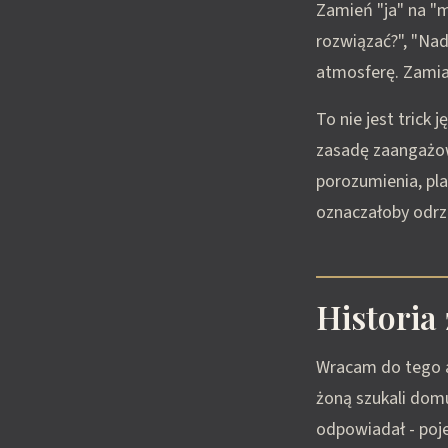
Zamień "ja" na "m
rozwiązać?", "Na
atmosferę. Zamia
To nie jest trick
zasadę zaangażow
porozumienia, pl
oznaczałoby odrzu
Historia
Wracam do tego a
żoną szukali dom
odpowiadał - pojec