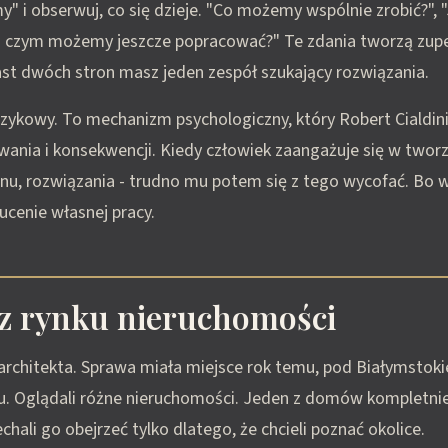
y" i obserwuj, co się dzieje. "Co możemy wspólnie zrobić?",
d czym możemy jeszcze popracować?" Te zdania tworzą zupe
st dwóch stron masz jeden zespół szukający rozwiązania.
 językowy. To mechanizm psychologiczny, który Robert Cialdini
ania i konsekwencji. Kiedy człowiek zaangażuje się w tworz
anu, rozwiązania - trudno mu potem się z tego wycofać. Bo 
cenie własnej pracy.
 z rynku nieruchomości
rchitekta. Sprawa miała miejsce rok temu, pod Białymstok
u. Oglądali różne nieruchomości. Jeden z domów kompletnie
hali go obejrzeć tylko dlatego, że chcieli poznać okolice.