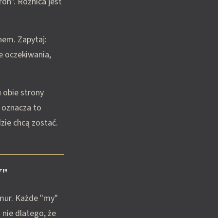
on". Różnica jest
em. Zapytaj:
e oczekiwania,
 obie strony
 oznacza to
zie chcą zostać.
Y"
 mur. Każde "my"
 nie dlatego, że