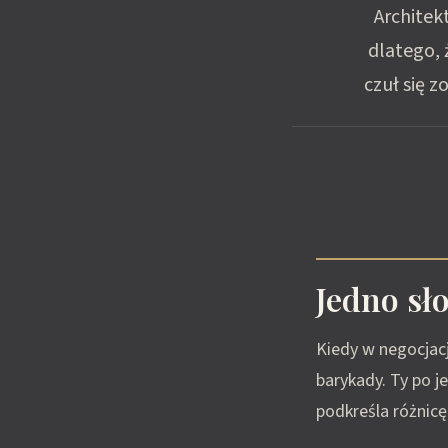
Architek
dlatego, 
czuł się z
Jedno sł
Kiedy w negocjacj
barykady. Ty po j
podkreśla różnicę