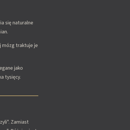
ia się naturalne
ian.
 mózg traktuje je
zegane jako
ka tysięcy.
yli". Zamiast