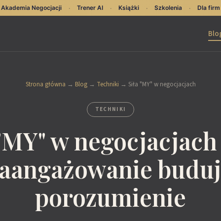
Akademia Negocjacji
Trener AI
Książki
Szkolenia
Dla firm
·
·
·
·
Blo
Strona główna
→
Blog
→
Techniki
→
Siła "MY" w negocjacjach
TECHNIKI
 "MY" w negocjacjach 
aangażowanie budu
porozumienie