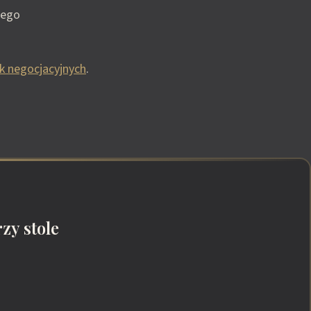
nego
k negocjacyjnych
.
zy stole