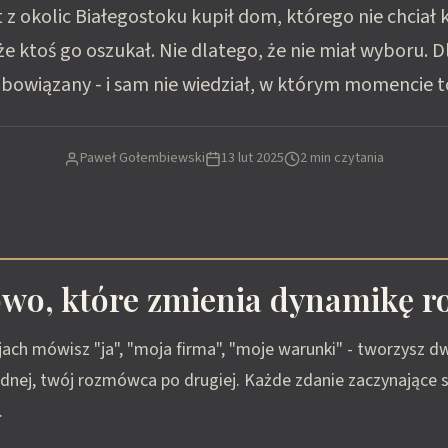
t z okolic Białegostoku kupił dom, którego nie chciał k
że ktoś go oszukał. Nie dlatego, że nie miał wyboru. D
obowiązany - i sam nie wiedział, w którym momencie to
Paweł Gołembiewski
13 lut 2025
2 min czytania
owo, które zmienia dynamikę 
ach mówisz "ja", "moja firma", "moje warunki" - tworzysz d
ednej, twój rozmówca po drugiej. Każde zdanie zaczynające s
.