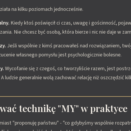
iała na kilku poziomach jednocześnie.
lny.
Kiedy ktoś poświęcił ci czas, uwagę i gościnność, pojaw
ania. Nie chcesz być osobą, która bierze i nic nie daje w zam
zy.
Jeśli wspólnie z kimś pracowałeś nad rozwiązaniem, twój
zucenie własnego pomysłu jest psychologicznie bolesne.
y.
Wycofanie się z czegoś, co tworzyliście razem, jest postr
. A ludzie generalnie wolą zachować relację niż oszczędzić kil
ować technikę "MY" w praktyce
iast "proponuję państwu" - "co gdybyśmy wspólnie rozpatrz