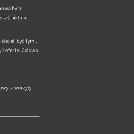
zmowa była
kał, nikt nie
chcieli być tymi,
yli ofertę. Celowo
mowy stworzyły