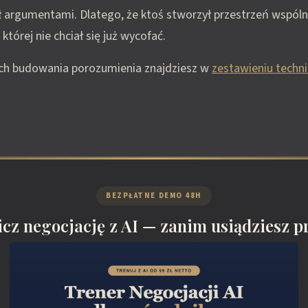
ł argumentami. Dlatego, że ktoś stworzył przestrzeń wspól
tórej nie chciał się już wycofać.
ach budowania porozumienia znajdziesz w
zestawieniu techni
BEZPŁATNE DEMO 48H
cz negocjację z AI — zanim usiądziesz pr