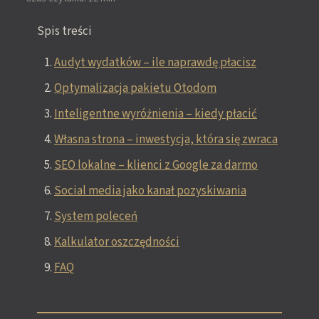
Spis treści
Audyt wydatków – ile naprawdę płacisz
Optymalizacja pakietu Otodom
Inteligentne wyróżnienia – kiedy płacić
Własna strona – inwestycja, która się zwraca
SEO lokalne – klienci z Google za darmo
Social media jako kanał pozyskiwania
System poleceń
Kalkulator oszczędności
FAQ