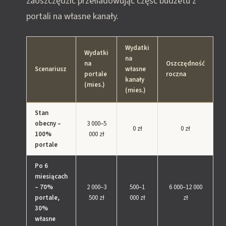
zaoszczędzić przełiadowując część budżetu z
portali na własne kanały.
Wydatki
Wydatki
na
na
Oszczędność
Scenariusz
własne
portale
roczna
kanały
(mies.)
(mies.)
Stan
obecny –
3 000–5
0 zł
0 zł
100%
000 zł
portale
Po 6
miesiącach
– 70%
2 000–3
500–1
6 000–12 000
portale,
500 zł
000 zł
zł
30%
własne