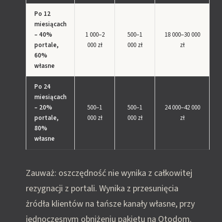
Po 12
miesiącach
– 40%
1 000–2
500–1
18 000–30 000
portale,
000 zł
000 zł
zł
60%
własne
Po 24
miesiącach
– 20%
500–1
500–1
24 000–42 000
portale,
000 zł
000 zł
zł
80%
własne
Zauważ: oszczędność nie wynika z całkowitej
rezygnacji z portali. Wynika z przesunięcia
żródła klientów na tańsze kanały własne, przy
jednoczesnym obniżeniu pakietu na Otodom.