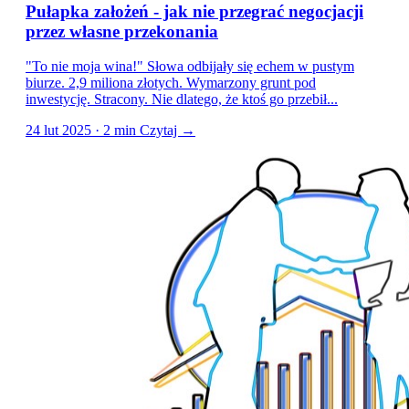
Pułapka założeń - jak nie przegrać negocjacji
przez własne przekonania
"To nie moja wina!" Słowa odbijały się echem w pustym
biurze. 2,9 miliona złotych. Wymarzony grunt pod
inwestycję. Stracony. Nie dlatego, że ktoś go przebił...
24 lut 2025 · 2 min
Czytaj →