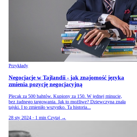
Przykłady
Negocjacje w Tajlandii - jak znajomość języka
zmienia pozycję negocjacyjną
Plecak za 500 bahtów. Kupiony za 150. W jednej minucie,
bez żadnego targowania. Jak to możliwe? Dziewczyna znała
tajski. I to zmieniło wszystko. Ta historia...
28 sty 2024 · 1 min
Czytaj →