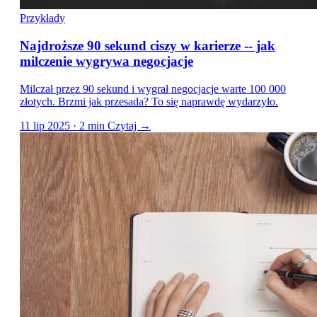
Przykłady
Najdroższe 90 sekund ciszy w karierze -- jak
milczenie wygrywa negocjacje
Milczał przez 90 sekund i wygrał negocjacje warte 100 000
złotych. Brzmi jak przesada? To się naprawdę wydarzyło.
11 lip 2025 · 2 min
Czytaj →