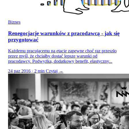
Biznes
Renegocjacje warunków z pracodawcą - jak się
przygotować
Każdemu pracującemu na etacie zapewne choć raz przeszło
przez myśl, że chciałby dostać lepsze warunki od
pracodawcy. Podwyżka, dodatkowy benefit, elastyczny...
24 paz 2016 · 2 min
Czytaj →