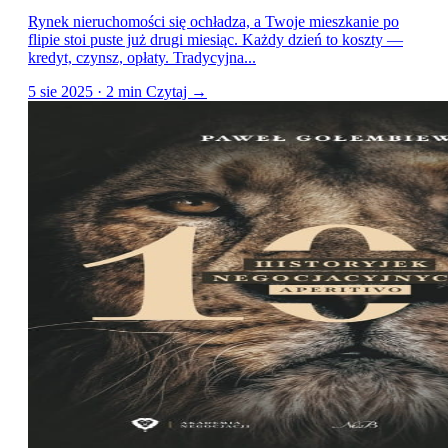
Rynek nieruchomości się ochładza, a Twoje mieszkanie po
flipie stoi puste już drugi miesiąc. Każdy dzień to koszty —
kredyt, czynsz, opłaty. Tradycyjna...
5 sie 2025 · 2 min
Czytaj →