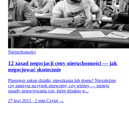
Nieruchomości
12 zasad negocjacji ceny nieruchomości — jak
negocjować skutecznie
Planujesz zakup działki, mieszkania lub domu? Niezależnie
czy patrzysz na rynek pierwotny, czy wtórny — istnieją
zasady negocjowania cen, które działają w...
27 kwi 2015 · 2 min
Czytaj →