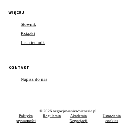
WIĘCEJ
Słownik
Książki
Lista technik
KONTAKT
Napisz do nas
© 2026 negocjowaniewbiznesie.pl
Polityka
Regulamin
Akademia
Ustawienia
prywatności
Negocjacji
cookies