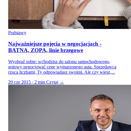
Podstawy
Najważniejsze pojęcia w negocjacjach -
BATNA, ZOPA, linie brzegowe
Wyobraź sobie: wchodzisz do salonu samochodowego,
gotowy negocjować cenę wymarzonego auta. Sprzedawca
rzuca liczbami, Ty odpowiadasz swoimi. Ale czy wiesz,...
20 cze 2015 · 2 min
Czytaj →