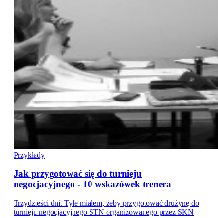
Przykłady
Jak przygotować się do turnieju
negocjacyjnego - 10 wskazówek trenera
Trzydzieści dni. Tyle miałem, żeby przygotować drużynę do
turnieju negocjacyjnego STN organizowanego przez SKN