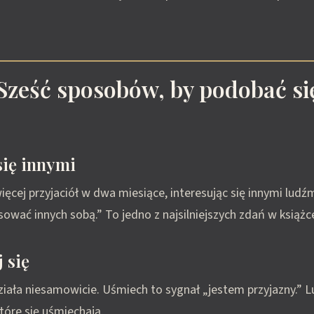
 Sześć sposobów, by podobać si
 się innymi
ęcej przyjaciół w dwa miesiące, interesując się innymi ludźm
sować innych sobą.” To jedno z najsilniejszych zdań w książc
 się
ziała niesamowicie. Uśmiech to sygnał „jestem przyjazny.” L
tóre się uśmiechają.