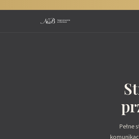
St
pr
Pełne s
komunikacj