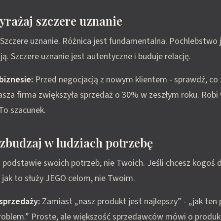
yrażaj szczere uznanie
Szczere uznanie. Różnica jest fundamentalna. Pochlebstwo j
ą. Szczere uznanie jest autentyczne i buduje relację.
biznesie:
Przed negocjacją z nowym klientem - sprawdź, co z
sza firma zwiększyła sprzedaż o 30% w zeszłym roku. Robi 
 To szacunek.
zbudzaj w ludziach potrzebę
a podstawie swoich potrzeb, nie Twoich. Jeśli chcesz kogoś
 jak to służy JEGO celom, nie Twoim.
sprzedaży:
Zamiast „nasz produkt jest najlepszy” - „jak ten
roblem.” Proste, ale większość sprzedawców mówi o produkc