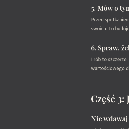
5. Mów o ty
Przed spotkaniem
swoich. To buduje
6. Spraw, ż
I rób to szczerze.
wartościowego d
Część 3:
Nie wdawaj 