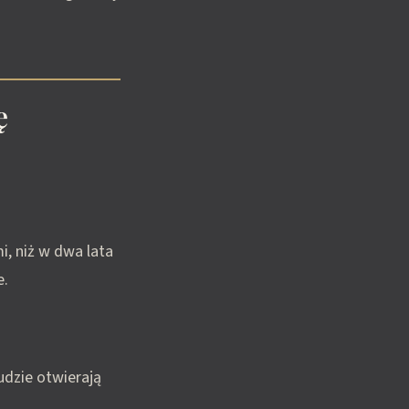
ę
i, niż w dwa lata
e.
udzie otwierają