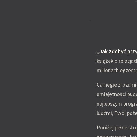
„Jak zdobyć przyj
książek o relacja
milionach egzempl
Carnegie zrozumia
umiejętności budo
najlepszym progra
ludźmi, Twój pote
Poniżej pełne str