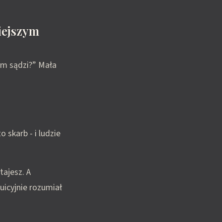
niejszym
ym sądzi?” Mała
 skarb - i ludzie
tajesz. A
uicyjnie rozumiał