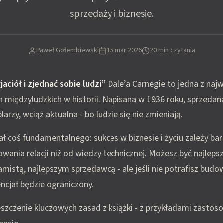
sprzedaży i biznesie.
Paweł Gołembiewski
15 mar 2026
20 min czytania
aciół i zjednać sobie ludzi”
Dale’a Carnegie to jedna z naj
ch międzyludzkich w historii. Napisana w 1936 roku, sprzeda
arzy, wciąż aktualna - bo ludzie się nie zmieniają.
ł coś fundamentalnego: sukces w biznesie i życiu zależy bar
wania relacji niż od wiedzy technicznej. Możesz być najleps
mistą, najlepszym sprzedawcą - ale jeśli nie potrafisz budow
ncjał będzie ograniczony.
eszczenie kluczowych zasad z książki - z przykładami zastos