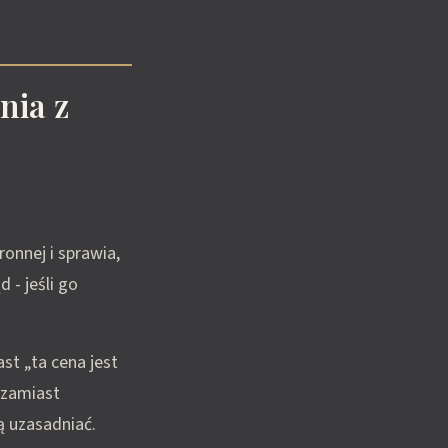
nia z
ronnej i sprawia,
 - jeśli go
ast „ta cena jest
 zamiast
ą uzasadniać.