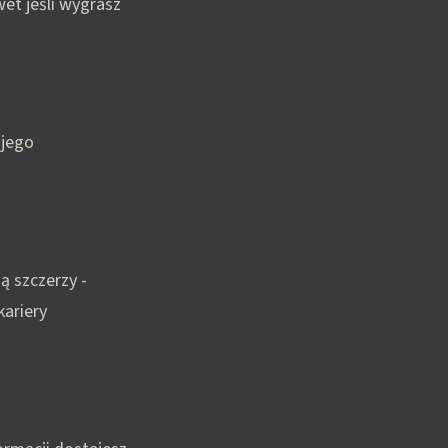
wet jeśli wygrasz
ojego
ą szczerzy -
kariery