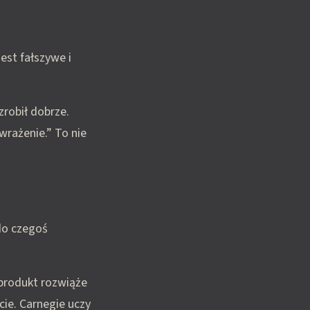
est fałszywe i
robił dobrze.
wrażenie.” To nie
 do czegoś
 produkt rozwiąże
ie. Carnegie uczy