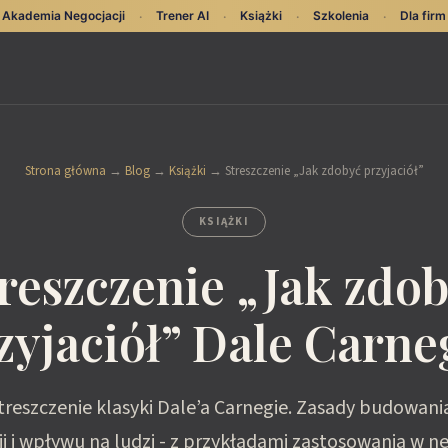
Akademia Negocjacji
Trener AI
Książki
Szkolenia
Dla firm
·
·
·
·
Strona główna
→
Blog
→
Książki
→
Streszczenie „Jak zdobyć przyjaciół”
KSIĄŻKI
reszczenie „Jak zdo
zyjaciół” Dale Carne
treszczenie klasyki Dale’a Carnegie. Zasady budowania 
i i wpływu na ludzi - z przykładami zastosowania w ne