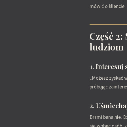
mówić o kliencie.
Część 2:
ludziom
1. Interesuj
„Możesz zyskać wi
próbując zaintere
2. Uśmiechaj
Brzmi banalnie. D
się wobec osób, k