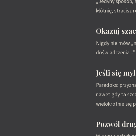
„Jedyny sposób, ż
kłótnię, stracisz r
Okazuj szac
Nigdy nie mów „n
doświadczenia...
Jeśli się my
Paradoks: przyzna
nawet gdy ta szcz
wielokrotnie się 
Pozwól drug