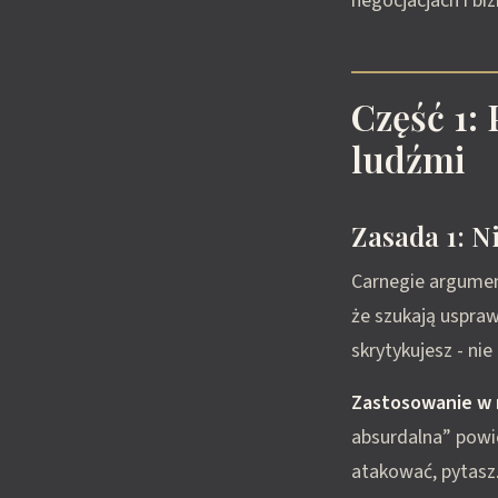
negocjacjach i biz
Część 1:
ludźmi
Zasada 1: Ni
Carnegie argument
że szukają uspraw
skrytykujesz - ni
Zastosowanie w 
absurdalna” powi
atakować, pytasz.