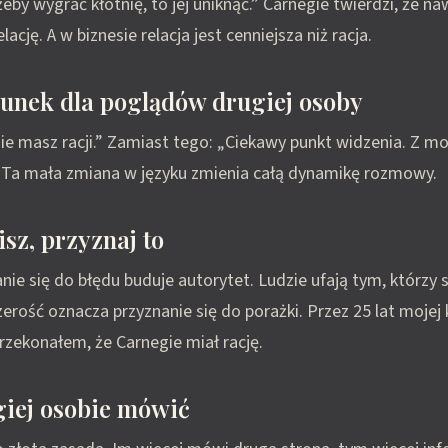
eby wygrać kłótnię, to jej uniknąć.” Carnegie twierdzi, że na
elację. A w biznesie relacja jest cenniejsza niż racja.
unek dla poglądów drugiej osoby
ie masz racji.” Zamiast tego: „Ciekawy punkt widzenia. Z m
” Ta mała zmiana w języku zmienia całą dynamikę rozmowy.
lisz, przyznaj to
nie się do błędu buduje autorytet. Ludzie ufają tym, którzy s
erość oznacza przyznanie się do porażki. Przez 25 lat mojej 
przekonałem, że Carnegie miał rację.
iej osobie mówić