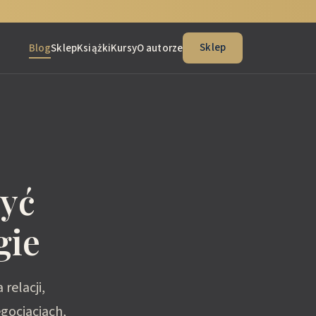
Sklep
Blog
Sklep
Książki
Kursy
O autorze
być
gie
relacji,
gocjacjach,