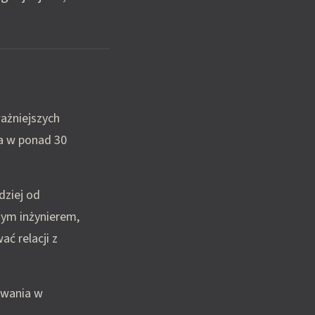
ważniejszych
na w ponad 30
dziej od
zym inżynierem,
ać relacji z
owania w