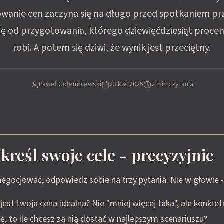
wanie cen zaczyna się na długo przed spotkaniem prz
ię od przygotowania, którego dziewięćdziesiąt procent
robi. A potem się dziwi, że wynik jest przeciętny.
Paweł Gołembiewski
23 kwi 2025
2 min czytania
kreśl swoje cele - precyzyjnie
egocjować, odpowiedz sobie na trzy pytania. Nie w głowie -
jest twoja cena idealna? Nie "mniej więcej taka", ale konkret
ę, to ile chcesz za nią dostać w najlepszym scenariuszu?