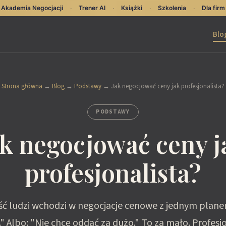
Akademia Negocjacji
Trener AI
Książki
Szkolenia
Dla firm
·
·
·
·
Blo
Strona główna
→
Blog
→
Podstawy
→
Jak negocjować ceny jak profesjonalista?
PODSTAWY
ak negocjować ceny j
profesjonalista?
ść ludzi wchodzi w negocjacje cenowe z jednym plane
j." Albo: "Nie chcę oddać za dużo." To za mało. Profesj