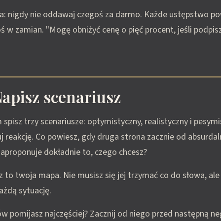
ta: nigdy nie oddawaj czegoś za darmo. Każde ustępstwo p
ś w zamian. "Mogę obniżyć cenę o pięć procent, jeśli podp
Napisz scenariusz
spisz trzy scenariusze: optymistyczny, realistyczny i pesymi
 reakcję. Co powiesz, gdy druga strona zacznie od absurdalni
zaproponuje dokładnie to, czego chcesz?
z to twoja mapa. Nie musisz się jej trzymać co do słowa, ale
ażdą sytuację.
ów pomijasz najczęściej? Zacznij od niego przed następną ne