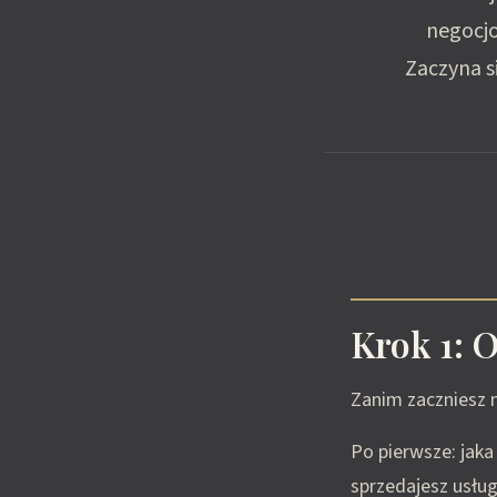
negocjo
Zaczyna s
Krok 1: O
Zanim zaczniesz n
Po pierwsze: jaka 
sprzedajesz usług