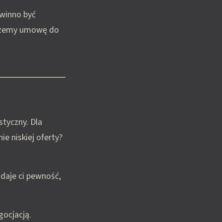
owinno być
iszemy umowę do
styczny. Dla
e niskiej oferty?
 daje ci pewność,
gocjacją.