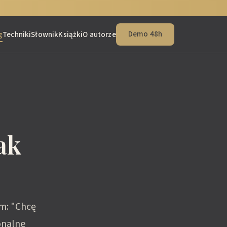
Demo 48h
g
Techniki
Słownik
Książki
O autorze
ak
m: "Chcę
onalne