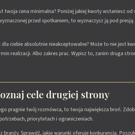
est twoja cena minimalna? Poniżej jakiej kwoty wstaniesz od s
wyznaczonej przed spotkaniem, to wyznaczysz ją pod presją.
st dla ciebie absolutnie nieakceptowalne? Może to nie jest kw
rmin realizacji. Albo zakres prac. Wypisz to, zanim druga str
oznaj cele drugiej strony
ego pragnie twój rozmówca, to twoja największa broń. Zdobą
 potrzebach, priorytetach i ograniczeniach.
 z branży. Sprawdź, jakie warunki oferuje konkurencja. Poszuk