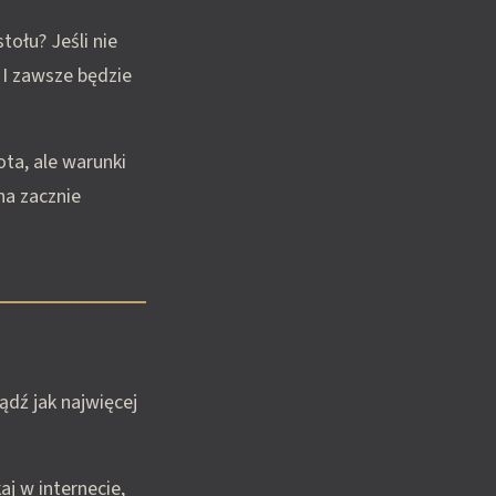
tołu? Jeśli nie
 I zawsze będzie
ota, ale warunki
ona zacznie
dź jak najwięcej
aj w internecie,