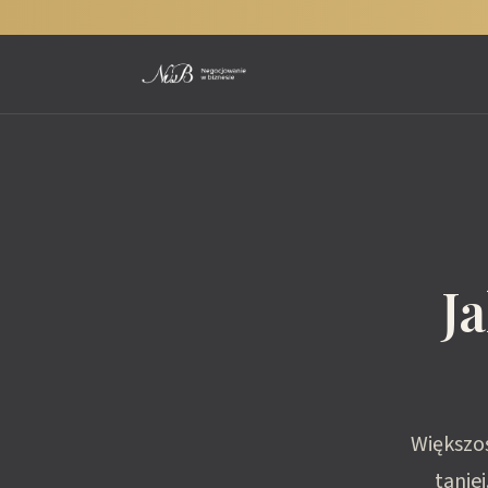
J
Większo
tanie