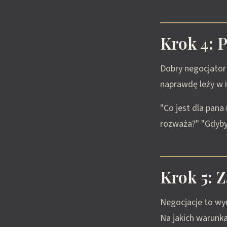
Krok 4: 
Dobry negocjator 
naprawdę leży w i
"Co jest dla pana 
rozważa?" "Gdybyś
Krok 5: 
Negocjacje to wy
Na jakich warunka