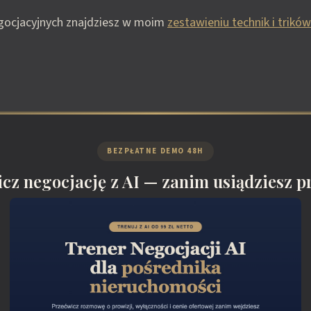
egocjacyjnych znajdziesz w moim
zestawieniu technik i trikó
BEZPŁATNE DEMO 48H
cz negocjację z AI — zanim usiądziesz pr