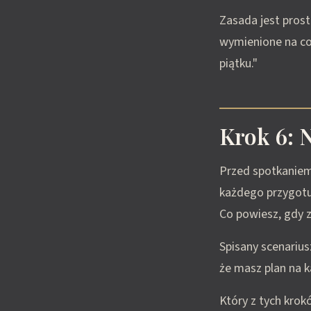
Zasada jest pros
wymienione na co
piątku."
Krok 6: 
Przed spotkaniem 
każdego przygotuj
Co powiesz, gdy 
Spisany scenarius
że masz plan na k
Który z tych krok