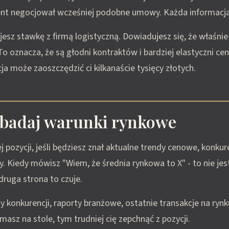
ent negocjował wcześniej podobne umowy. Każda informacj
jesz stawkę z firmą logistyczną. Dowiadujesz się, że właśnie
To oznacza, że są głodni kontraktów i bardziej elastyczni ce
ja może zaoszczędzić ci kilkanaście tysięcy złotych.
Zbadaj warunki rynkowe
j pozycji, jeśli będziesz znał aktualne trendy cenowe, konkur
y. Kiedy mówisz "Wiem, że średnia rynkowa to X" - to nie jest
druga strona to czuje.
ty konkurencji, raporty branżowe, ostatnie transakcje na rynk
asz na stole, tym trudniej cię zepchnąć z pozycji.