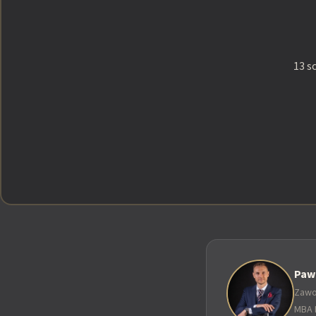
13 s
Paw
Zawo
MBA 