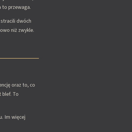
a to przewaga.
 stracili dwóch
nowo niż zwykle.
encję oraz to, co
 blef. To
u. Im więcej