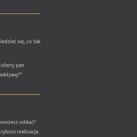
edzieć się, co tak
 oferty pan
spektywę?"
o możesz oddać?
zybsza realizacja.