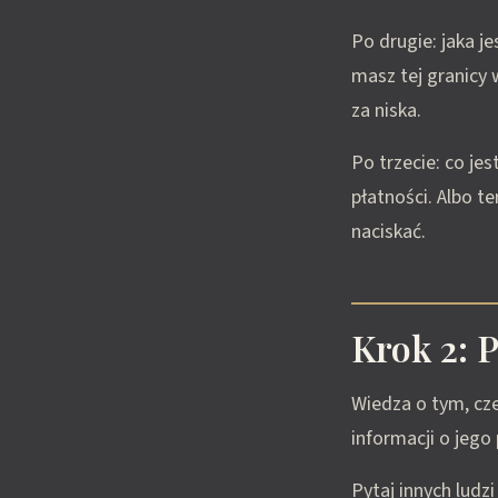
Po drugie: jaka j
masz tej granicy 
za niska.
Po trzecie: co je
płatności. Albo te
naciskać.
Krok 2: P
Wiedza o tym, cz
informacji o jego
Pytaj innych ludzi