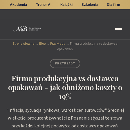
Akademia
Trener AI
Książki
Szkolenia
Dla firm
·
·
·
·
Strona główna
→
Blog
→
Przykłady
→
Firma produkcyjna vs dostawca
opakowań
PRZYKŁADY
Firma produkcyjna vs dostawca
opakowań - jak obniżono koszty o
19%
"Inflacja, sytuacja rynkowa, wzrost cen surowców." Średniej
wielkości producent żywności z Poznania słyszał te słowa
przy każdej kolejnej podwyżce od dostawcy opakowań.